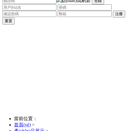
當前位置：
首頁(yè)
>
產(chǎn)品展示
>