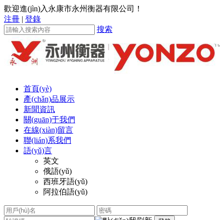
歡迎進(jìn)入永康市永州衡器有限公司！
注冊
|
登錄
搜索
首頁(yè)
產(chǎn)品展示
新聞資訊
關(guān)于我們
在線(xiàn)留言
聯(lián)系我們
語(yǔ)言
英文
俄語(yǔ)
西班牙語(yǔ)
阿拉伯語(yǔ)