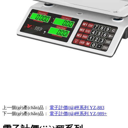
上一個(gè)產(chǎn)品：
電子計價(jià)秤系列 YZ-883
下一個(gè)產(chǎn)品：
電子計價(jià)秤系列 YZ-989+