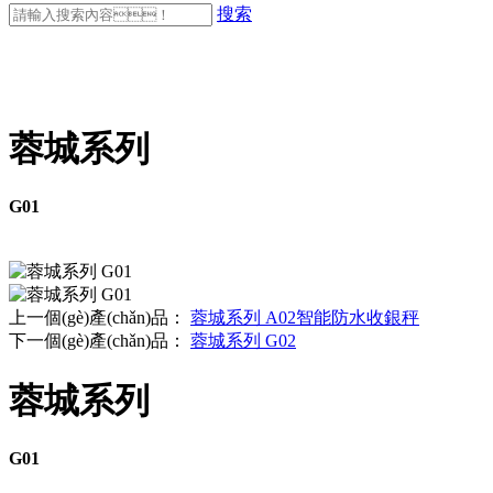
搜索
蓉城系列
G01
上一個(gè)產(chǎn)品：
蓉城系列 A02智能防水收銀秤
下一個(gè)產(chǎn)品：
蓉城系列 G02
蓉城系列
G01