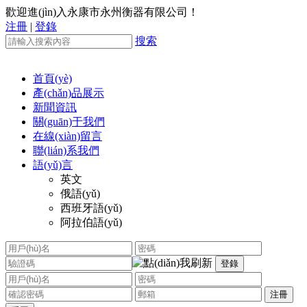
歡迎進(jìn)入永康市永州衡器有限公司！
注冊
|
登錄
搜索
首頁(yè)
產(chǎn)品展示
新聞資訊
關(guān)于我們
在線(xiàn)留言
聯(lián)系我們
語(yǔ)言
英文
俄語(yǔ)
西班牙語(yǔ)
阿拉伯語(yǔ)