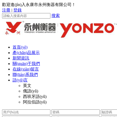
歡迎進(jìn)入永康市永州衡器有限公司！
注冊
|
登錄
搜索
首頁(yè)
產(chǎn)品展示
新聞資訊
關(guān)于我們
在線(xiàn)留言
聯(lián)系我們
語(yǔ)言
英文
俄語(yǔ)
西班牙語(yǔ)
阿拉伯語(yǔ)