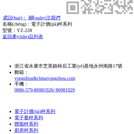
電話(huà)
：
關(guān)注我們
名稱(chēng)：
電子計價(jià)秤系列
型號：
YZ-228
返回產(chǎn)品列表
聯(lián)系我們
浙江省永康市芝英鎮柿后工業(yè)基地永州南路17號
郵箱：
yongzhou&chinayongzhou.com
手機：
0086-579-86981926/ 86981929
產(chǎn)品展示
電子計價(jià)秤系列
電子臺秤系列
體脂秤系列
廚房秤系列