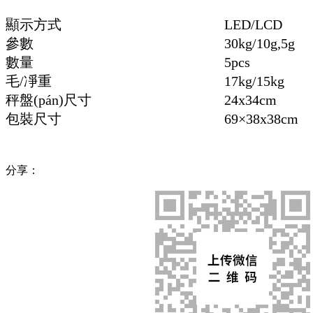
顯示方式
LED/LCD
參數
30kg/10g,5g
數量
5pcs
毛/凈重
17kg/15kg
秤盤(pán)尺寸
24x34cm
包裝尺寸
69×38x38cm
分享：